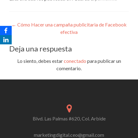
Navegación
←
Cómo Hacer una campaña publicitaria de Facebook
efectiva
de
entradas
Deja una respuesta
Lo siento, debes estar
conectado
para publicar un
comentario.
Blvd. Las Palmas #620, Col. Arbide
marketingdigital.ceo@gmail.com