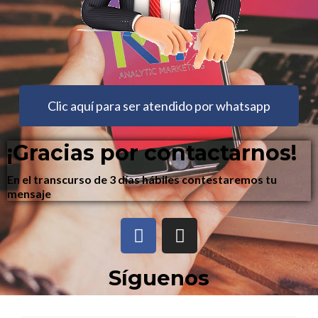
Clic aquí para ser atendido por whatsapp
¡Gracias por contactarnos!
En el transcurso de 3
días hábiles
contestaremos tu
mensaje
Síguenos